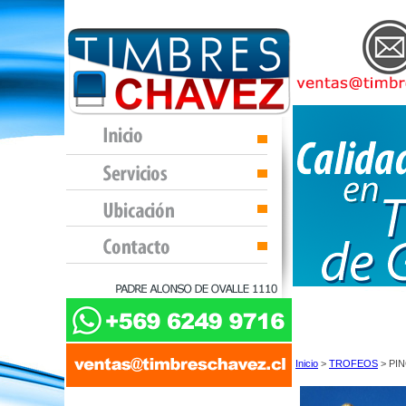
Inicio
>
TROFEOS
> PI