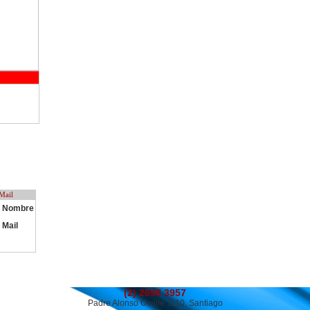
 Mail
Nombre
Mail
(2) 2698 3957
Padre Alonso Ovalle 1110, Santiago